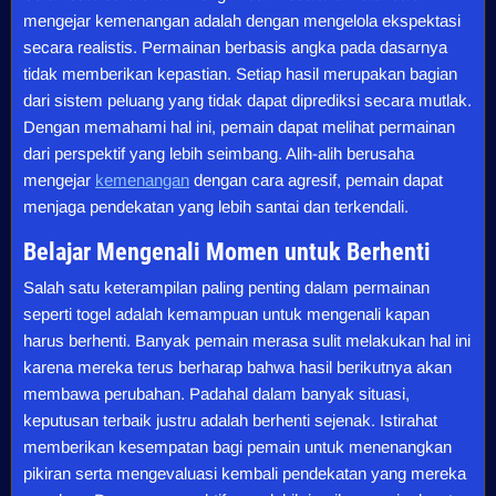
mengejar kemenangan adalah dengan mengelola ekspektasi
secara realistis. Permainan berbasis angka pada dasarnya
tidak memberikan kepastian. Setiap hasil merupakan bagian
dari sistem peluang yang tidak dapat diprediksi secara mutlak.
Dengan memahami hal ini, pemain dapat melihat permainan
dari perspektif yang lebih seimbang. Alih-alih berusaha
mengejar
kemenangan
dengan cara agresif, pemain dapat
menjaga pendekatan yang lebih santai dan terkendali.
Belajar Mengenali Momen untuk Berhenti
Salah satu keterampilan paling penting dalam permainan
seperti togel adalah kemampuan untuk mengenali kapan
harus berhenti. Banyak pemain merasa sulit melakukan hal ini
karena mereka terus berharap bahwa hasil berikutnya akan
membawa perubahan. Padahal dalam banyak situasi,
keputusan terbaik justru adalah berhenti sejenak. Istirahat
memberikan kesempatan bagi pemain untuk menenangkan
pikiran serta mengevaluasi kembali pendekatan yang mereka