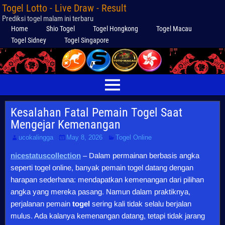
Togel Lotto - Live Draw - Result
Prediksi togel malam ini terbaru
Home
Shio Togel
Togel Hongkong
Togel Macau
Togel Sidney
Togel Singapore
Kesalahan Fatal Pemain Togel Saat
Mengejar Kemenangan
ucokalingga
May 8, 2026
Togel Online
nicestatuscollection
– Dalam permainan berbasis angka
seperti togel online, banyak pemain togel datang dengan
harapan sederhana: mendapatkan kemenangan dari pilihan
angka yang mereka pasang. Namun dalam praktiknya,
perjalanan pemain
togel
sering kali tidak selalu berjalan
mulus. Ada kalanya kemenangan datang, tetapi tidak jarang