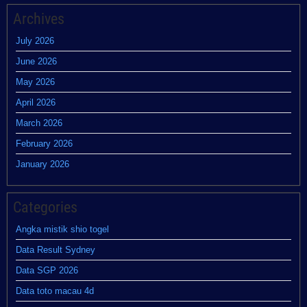
Archives
July 2026
June 2026
May 2026
April 2026
March 2026
February 2026
January 2026
Categories
Angka mistik shio togel
Data Result Sydney
Data SGP 2026
Data toto macau 4d