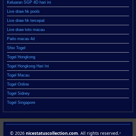
Keluaran SGP 4D hari ini
Live draw hk pools
Live draw hk tercepat
Live draw toto macau
Paito macau 4d
Shio Togel
Togel Hongkong
Togel Hongkong Hari Ini
Togel Macau
Togel Online
Togel Sidney
Togel Singapore
© 2026
nicestatuscollection.com
. All rights reserved.
•