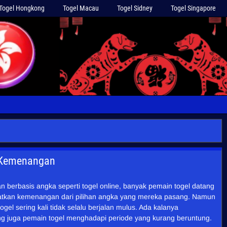
Togel Hongkong
Togel Macau
Togel Sidney
Togel Singapore
r Kemenangan
n berbasis angka seperti togel online, banyak pemain togel datang
tkan kemenangan dari pilihan angka yang mereka pasang. Namun
gel sering kali tidak selalu berjalan mulus. Ada kalanya
ang juga pemain togel menghadapi periode yang kurang beruntung.