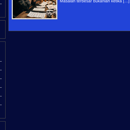
Masalah terbesar bukanlah ketika […]