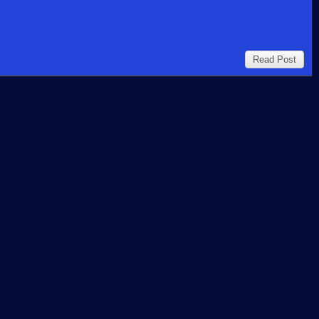
Read Post