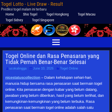
Togel Lotto - Live Draw - Result
Prediksi togel malam ini terbaru
Home
Shio Togel
Togel Hongkong
Togel Macau
Togel Sidney
Togel Singapore
Togel Online dan Rasa Penasaran yang
Tidak Pernah Benar-Benar Selesai
ucokalingga
June 10, 2026
Togel Online
nicestatuscollection
– Dalam kehidupan sehari-hari,
manusia hidup bersama rasa penasaran saat bermain togel
online. Kita penasaran dengan kabar yang belum datang,
jawaban yang belum diberikan, hasil yang belum terlihat, dan
kemungkinan-kemungkinan yang belum terbuka. Rasa
penasaran saat bermain togel online adalah salah satu