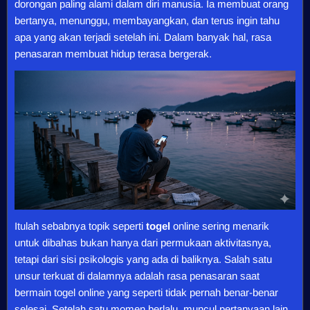
dorongan paling alami dalam diri manusia. Ia membuat orang
bertanya, menunggu, membayangkan, dan terus ingin tahu
apa yang akan terjadi setelah ini. Dalam banyak hal, rasa
penasaran membuat hidup terasa bergerak.
Itulah sebabnya topik seperti
togel
online sering menarik
untuk dibahas bukan hanya dari permukaan aktivitasnya,
tetapi dari sisi psikologis yang ada di baliknya. Salah satu
unsur terkuat di dalamnya adalah rasa penasaran saat
bermain togel online yang seperti tidak pernah benar-benar
selesai. Setelah satu momen berlalu, muncul pertanyaan lain.