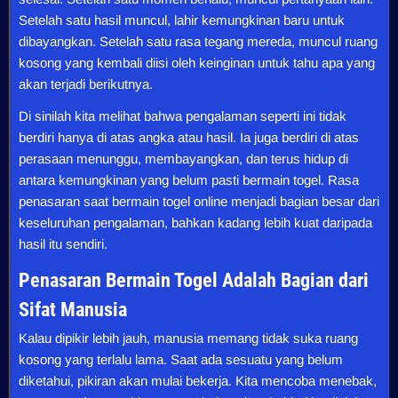
Setelah satu hasil muncul, lahir kemungkinan baru untuk
dibayangkan. Setelah satu rasa tegang mereda, muncul ruang
kosong yang kembali diisi oleh keinginan untuk tahu apa yang
akan terjadi berikutnya.
Di sinilah kita melihat bahwa pengalaman seperti ini tidak
berdiri hanya di atas angka atau hasil. Ia juga berdiri di atas
perasaan menunggu, membayangkan, dan terus hidup di
antara kemungkinan yang belum pasti bermain togel. Rasa
penasaran saat bermain togel online menjadi bagian besar dari
keseluruhan pengalaman, bahkan kadang lebih kuat daripada
hasil itu sendiri.
Penasaran Bermain Togel Adalah Bagian dari
Sifat Manusia
Kalau dipikir lebih jauh, manusia memang tidak suka ruang
kosong yang terlalu lama. Saat ada sesuatu yang belum
diketahui, pikiran akan mulai bekerja. Kita mencoba menebak,