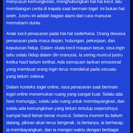
menyusun kemungkinan, menghubungkan hal-hal kecil, lalu
membangun cerita di kepala saat bermain togel. Ini bukan hal
aneh. Justru ini adalah bagian alami dari cara manusia
memahami dunia.
Anak kecil penasaran pada hal-hal sederhana. Orang dewasa
penasaran pada masa depan, hubungan, pekerjaan, dan
keputusan hidup. Dalam skala kecil maupun besar, rasa ingin
tahu selalu hidup dalam diri manusia. Ia sering muncul justru
ketika hasil belum terlihat. Ada semacam tarikan emosional
yang membuat orang ingin terus mendekat pada sesuatu
yang belum selesai.
Dalam konteks togel online, rasa penasaran saat bermain
togel online menemukan ruang yang sangat kuat. Selalu ada
fase menunggu, selalu ada ruang untuk membayangkan, dan
selalu ada kemungkinan yang belum tertutup sepenuhnya
sampai hasil benar-benar muncul. Selama momen itu belum
datang, pikiran akan terus bergerak. Ia bertanya, ia berharap,
ia membayangkan, dan ia mengisi waktu dengan berbagai