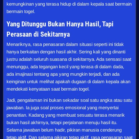
kemungkinan yang terasa hidup di dalam kepala saat bermain
bermain togel.
Yang Ditunggu Bukan Hanya Hasil, Tapi
Perasaan di Sekitarnya
Menariknya, rasa penasaran dalam situasi seperti ini tidak
hanya berkaitan dengan hasil akhir. Sering kali yang dinanti
justru adalah seluruh suasana di sekitarnya. Ada sensasi saat
menunggu, ada tegangan kecil yang terasa di dalam dada,
ada imajinasi tentang apa yang mungkin terjadi, dan ada
keinginan untuk melihat apakah dugaan di dalam kepala akan
mendekati kenyataan saat bermain togel.
Jadi, pengalaman ini bukan sekadar soal satu angka atau satu
jawaban. Ia juga soal proses emosional yang menyertai
penantian. Kadang yang membuat sesuatu terasa menarik
bukan hasil akhirnya, tetapi perjalanan menuju hasil itu.
Selama jawaban belum hadir, pikiran manusia cenderung
tetap aktif. Dan selama pikiran tetap aktif, rasa penasaran saat