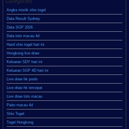
Categories
Angka mistik shio togel
Data Result Sydney
Data SGP 2026
Data toto macau 4d
Hasil shio togel hari ini
Hongkong live draw
Keluaran SDY hari ini
Keluaran SGP 4D hari ini
Live draw hk pools
Live draw hk tercepat
Live draw toto macau
Paito macau 4d
Shio Togel
Togel Hongkong