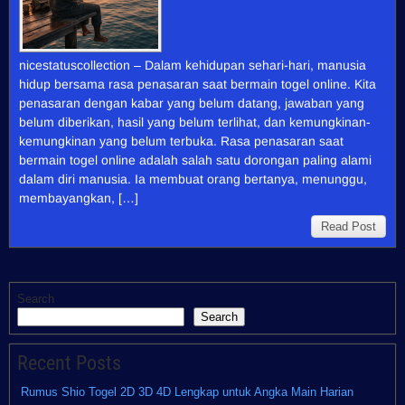
nicestatuscollection – Dalam kehidupan sehari-hari, manusia
hidup bersama rasa penasaran saat bermain togel online. Kita
penasaran dengan kabar yang belum datang, jawaban yang
belum diberikan, hasil yang belum terlihat, dan kemungkinan-
kemungkinan yang belum terbuka. Rasa penasaran saat
bermain togel online adalah salah satu dorongan paling alami
dalam diri manusia. Ia membuat orang bertanya, menunggu,
membayangkan, […]
Read Post
Search
Search
Recent Posts
Rumus Shio Togel 2D 3D 4D Lengkap untuk Angka Main Harian