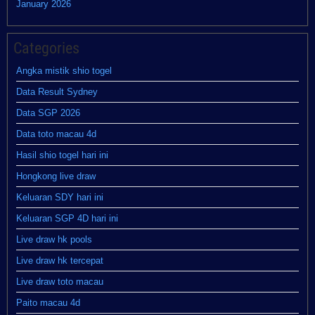
January 2026
Categories
Angka mistik shio togel
Data Result Sydney
Data SGP 2026
Data toto macau 4d
Hasil shio togel hari ini
Hongkong live draw
Keluaran SDY hari ini
Keluaran SGP 4D hari ini
Live draw hk pools
Live draw hk tercepat
Live draw toto macau
Paito macau 4d