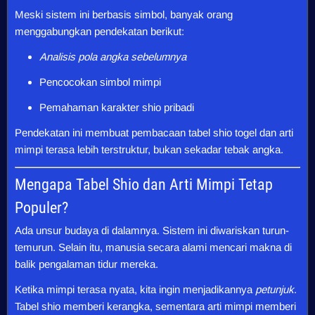
Meski sistem ini berbasis simbol, banyak orang
menggabungkan pendekatan berikut:
Analisis pola angka sebelumnya
Pencocokan simbol mimpi
Pemahaman karakter shio pribadi
Pendekatan ini membuat pembacaan tabel shio togel dan arti
mimpi terasa lebih terstruktur, bukan sekadar tebak angka.
Mengapa Tabel Shio dan Arti Mimpi Tetap
Populer?
Ada unsur budaya di dalamnya. Sistem ini diwariskan turun-
temurun. Selain itu, manusia secara alami mencari makna di
balik pengalaman tidur mereka.
Ketika mimpi terasa nyata, kita ingin menjadikannya
petunjuk
.
Tabel shio memberi kerangka, sementara arti mimpi memberi