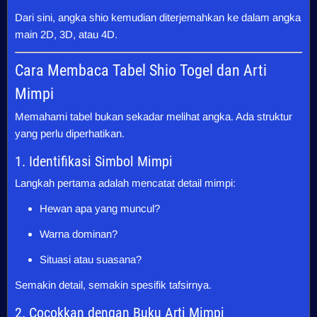
Dari sini, angka shio kemudian diterjemahkan ke dalam angka
main 2D, 3D, atau 4D.
Cara Membaca Tabel Shio Togel dan Arti
Mimpi
Memahami tabel bukan sekadar melihat angka. Ada struktur
yang perlu diperhatikan.
1. Identifikasi Simbol Mimpi
Langkah pertama adalah mencatat detail mimpi:
Hewan apa yang muncul?
Warna dominan?
Situasi atau suasana?
Semakin detail, semakin spesifik tafsirnya.
2. Cocokkan dengan Buku Arti Mimpi