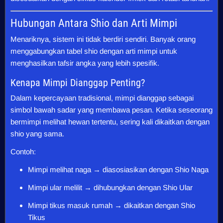
Hubungan Antara Shio dan Arti Mimpi
Menariknya, sistem ini tidak berdiri sendiri. Banyak orang
menggabungkan tabel shio dengan arti mimpi untuk
menghasilkan tafsir angka yang lebih spesifik.
Kenapa Mimpi Dianggap Penting?
Dalam kepercayaan tradisional, mimpi dianggap sebagai
simbol bawah sadar yang membawa pesan. Ketika seseorang
bermimpi melihat hewan tertentu, sering kali dikaitkan dengan
shio yang sama.
Contoh:
Mimpi melihat naga → diasosiasikan dengan Shio Naga
Mimpi ular melilit → dihubungkan dengan Shio Ular
Mimpi tikus masuk rumah → dikaitkan dengan Shio
Tikus