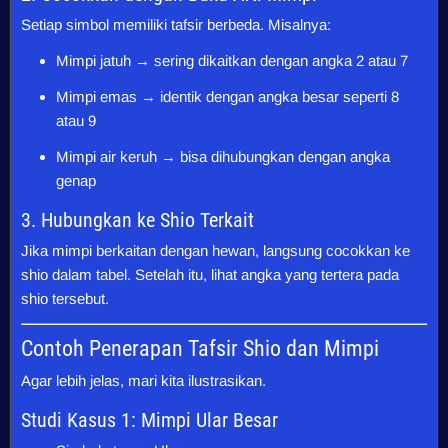
Setiap simbol memiliki tafsir berbeda. Misalnya:
Mimpi jatuh → sering dikaitkan dengan angka 2 atau 7
Mimpi emas → identik dengan angka besar seperti 8
atau 9
Mimpi air keruh → bisa dihubungkan dengan angka
genap
3. Hubungkan ke Shio Terkait
Jika mimpi berkaitan dengan hewan, langsung cocokkan ke
shio dalam tabel. Setelah itu, lihat angka yang tertera pada
shio tersebut.
Contoh Penerapan Tafsir Shio dan Mimpi
Agar lebih jelas, mari kita ilustrasikan.
Studi Kasus 1: Mimpi Ular Besar