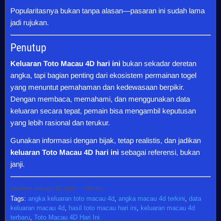
Popularitasnya bukan tanpa alasan—pasaran ini sudah lama
jadi rujukan.
Penutup
Keluaran Toto Macau 4D hari ini
bukan sekadar deretan
angka, tapi bagian penting dari ekosistem permainan togel
yang menuntut pemahaman dan kedewasaan berpikir.
Dengan membaca, memahami, dan menggunakan data
keluaran secara tepat, pemain bisa mengambil keputusan
yang lebih rasional dan terukur.
Gunakan informasi dengan bijak, tetap realistis, dan jadikan
keluaran Toto Macau 4D hari ini
sebagai referensi, bukan
janji.
Updated: January 31, 2026 — 4:50 pm
Tags:
angka keluaran toto macau 4d
,
angka macau 4d terkini
,
data
keluaran macau 4d
,
hasil toto macau hari ini
,
keluaran macau 4d
terbaru
,
Toto Macau 4D Hari Ini