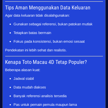
Tips Aman Menggunakan Data Keluaran
Agar data keluaran tidak disalahgunakan:
Gunakan sebagai referensi, bukan patokan mutlak
Tetapkan batas bermain
Fokus pada konsistensi, bukan emosi sesaat
Pendekatan ini lebih sehat dan realistis.
Kenapa Toto Macau 4D Tetap Populer?
Beberapa alasan kuat:
Jadwal stabil
Data mudah diakses
Banyak referensi analisis tersedia
Pas untuk pemain pemula maupun lama