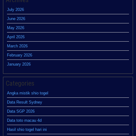
July 2026
June 2026
May 2026
April 2026
March 2026
February 2026
January 2026
Categories
Angka mistik shio togel
Data Result Sydney
Data SGP 2026
Data toto macau 4d
Hasil shio togel hari ini