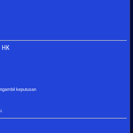
a HK
gambil keputusan
i.