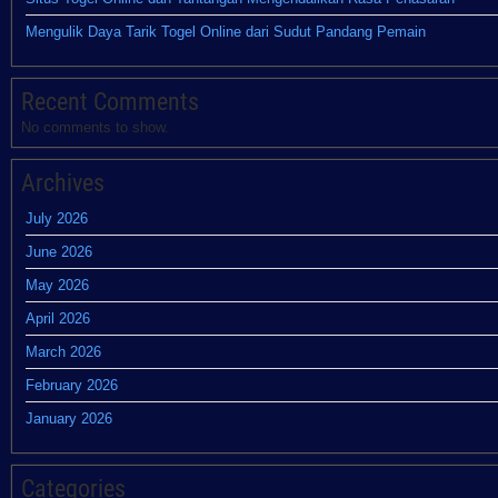
Mengulik Daya Tarik Togel Online dari Sudut Pandang Pemain
Recent Comments
No comments to show.
Archives
July 2026
June 2026
May 2026
April 2026
March 2026
February 2026
January 2026
Categories