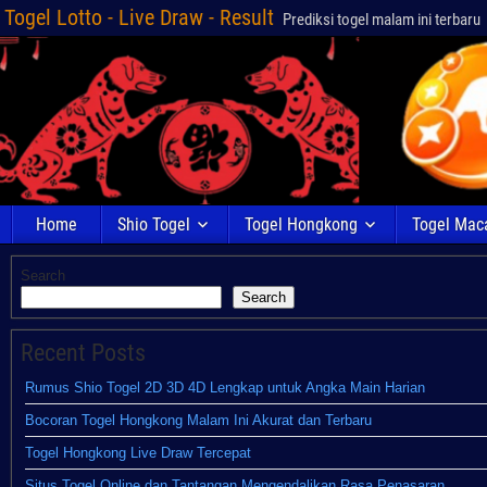
Togel Lotto - Live Draw - Result
Prediksi togel malam ini terbaru
Home
Shio Togel
Togel Hongkong
Togel Mac
Search
Search
Recent Posts
Rumus Shio Togel 2D 3D 4D Lengkap untuk Angka Main Harian
Bocoran Togel Hongkong Malam Ini Akurat dan Terbaru
Togel Hongkong Live Draw Tercepat
Situs Togel Online dan Tantangan Mengendalikan Rasa Penasaran