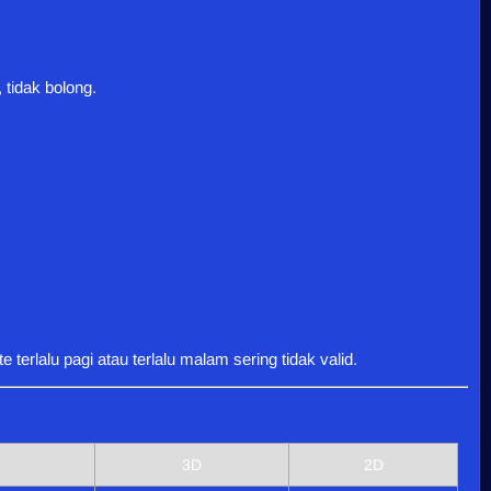
, tidak bolong.
terlalu pagi atau terlalu malam sering tidak valid.
3D
2D