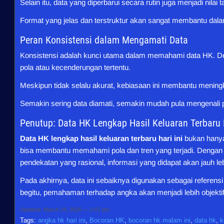
Selain itu, data yang diperbarui secara rutin juga menjadi nil
Format yang jelas dan terstruktur akan sangat membantu dala
Peran Konsistensi dalam Mengamati Data
Konsistensi adalah kunci utama dalam memahami data HK. Den
pola atau kecenderungan tertentu.
Meskipun tidak selalu akurat, kebiasaan ini membantu meni
Semakin sering data diamati, semakin mudah pula mengenali p
Penutup: Data HK Lengkap Hasil Keluaran Terbaru H
Data HK lengkap hasil keluaran terbaru hari ini
bukan hanya
bisa membantu memahami pola dan tren yang terjadi. Dengan 
pendekatan yang rasional, informasi yang didapat akan jauh le
Pada akhirnya, data ini sebaiknya digunakan sebagai referen
begitu, pemahaman terhadap angka akan menjadi lebih objekti
Updated: March 24, 2026 — 2:07 pm
Tags:
angka hk hari ini
,
Bocoran HK
,
bocoran hk malam ini
,
data hk
,
k