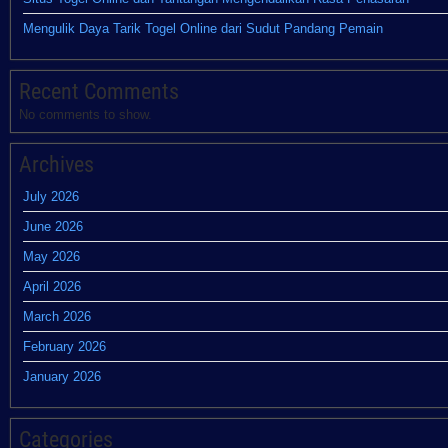
Mengulik Daya Tarik Togel Online dari Sudut Pandang Pemain
Recent Comments
No comments to show.
Archives
July 2026
June 2026
May 2026
April 2026
March 2026
February 2026
January 2026
Categories