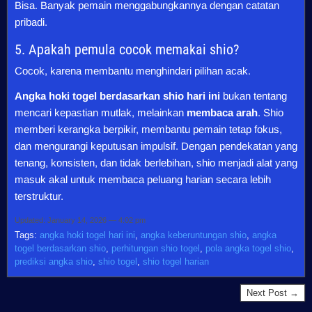
Bisa. Banyak pemain menggabungkannya dengan catatan
pribadi.
5. Apakah pemula cocok memakai shio?
Cocok, karena membantu menghindari pilihan acak.
Angka hoki togel berdasarkan shio hari ini
bukan tentang
mencari kepastian mutlak, melainkan
membaca arah
. Shio
memberi kerangka berpikir, membantu pemain tetap fokus,
dan mengurangi keputusan impulsif. Dengan pendekatan yang
tenang, konsisten, dan tidak berlebihan, shio menjadi alat yang
masuk akal untuk membaca peluang harian secara lebih
terstruktur.
Updated: January 14, 2026 — 4:02 pm
Tags:
angka hoki togel hari ini
,
angka keberuntungan shio
,
angka
togel berdasarkan shio
,
perhitungan shio togel
,
pola angka togel shio
,
prediksi angka shio
,
shio togel
,
shio togel harian
Next Post →