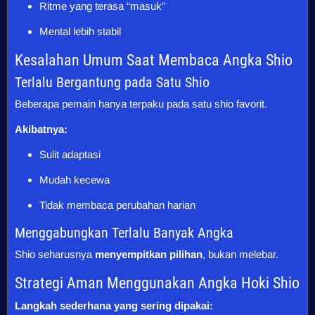
Ritme yang terasa “masuk”
Mental lebih stabil
Kesalahan Umum Saat Membaca Angka Shio
Terlalu Bergantung pada Satu Shio
Beberapa pemain hanya terpaku pada satu shio favorit.
Akibatnya:
Sulit adaptasi
Mudah kecewa
Tidak membaca perubahan harian
Menggabungkan Terlalu Banyak Angka
Shio seharusnya
menyempitkan pilihan
, bukan melebar.
Strategi Aman Menggunakan Angka Hoki Shio
Langkah sederhana yang sering dipakai: