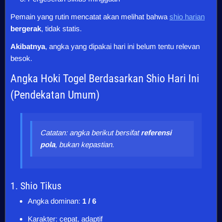
Pemain yang rutin mencatat akan melihat bahwa
shio harian
bergerak
, tidak statis.
Akibatnya
, angka yang dipakai hari ini belum tentu relevan
besok.
Angka Hoki Togel Berdasarkan Shio Hari Ini
(Pendekatan Umum)
Catatan: angka berikut bersifat
referensi
pola
, bukan kepastian.
1. Shio Tikus
Angka dominan:
1 / 6
Karakter: cepat, adaptif