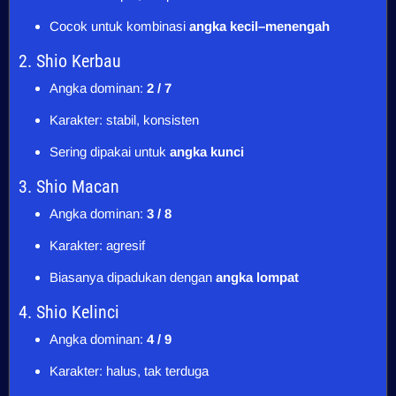
Cocok untuk kombinasi
angka kecil–menengah
2. Shio Kerbau
Angka dominan:
2 / 7
Karakter: stabil, konsisten
Sering dipakai untuk
angka kunci
3. Shio Macan
Angka dominan:
3 / 8
Karakter: agresif
Biasanya dipadukan dengan
angka lompat
4. Shio Kelinci
Angka dominan:
4 / 9
Karakter: halus, tak terduga