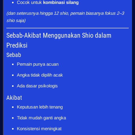
Cocok untuk
kombinasi silang
(dan seterusnya hingga 12 shio, pemain biasanya fokus 2–3
shio saja)
Sebab-Akibat Menggunakan Shio dalam
Prediksi
Sebab
Pemain punya acuan
Angka tidak dipilih acak
Ada dasar psikologis
Akibat
Keputusan lebih tenang
Tidak mudah ganti angka
Konsistensi meningkat