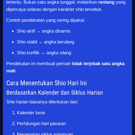
tertentu. Bukan satu angka tunggal, melainkan
rentang
yang
dipercaya selaras dengan karakter shio tersebut.
Contoh pendekatan yang sering dipakai:
Shio aktif → angka dinamis
Shio stabil → angka berulang
Shio konflik → angka silang
Pendekatan ini membuat pemain
tidak terjebak satu angka
mati
.
Cara Menentukan Shio Hari Ini
Berdasarkan Kalender dan Siklus Harian
Shio harian biasanya ditentukan dari:
Kalender lunar
Perhitungan hari pasaran
Pergeseran siklus mingguan