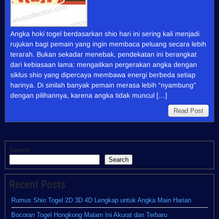
Angka hoki togel berdasarkan shio hari ini sering kali menjadi
rujukan bagi pemain yang ingin membaca peluang secara lebih
terarah. Bukan sekadar menebak, pendekatan ini berangkat
dari kebiasaan lama: mengaitkan pergerakan angka dengan
siklus shio yang dipercaya membawa energi berbeda setiap
harinya. Di sinilah banyak pemain merasa lebih “nyambung”
dengan pilihannya, karena angka tidak muncul […]
Read Post
Search
Search
Recent Posts
Rumus Shio Togel 2D 3D 4D Lengkap untuk Angka Main Harian
Bocoran Togel Hongkong Malam Ini Akurat dan Terbaru