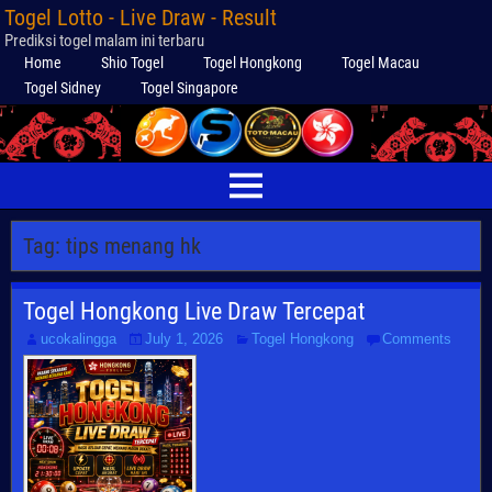
Togel Lotto - Live Draw - Result
Prediksi togel malam ini terbaru
Home
Shio Togel
Togel Hongkong
Togel Macau
Togel Sidney
Togel Singapore
Tag:
tips menang hk
Togel Hongkong Live Draw Tercepat
ucokalingga
July 1, 2026
Togel Hongkong
Comments