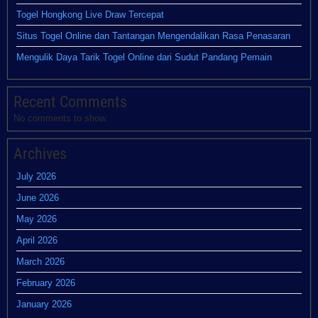
Togel Hongkong Live Draw Tercepat
Situs Togel Online dan Tantangan Mengendalikan Rasa Penasaran
Mengulik Daya Tarik Togel Online dari Sudut Pandang Pemain
Recent Comments
No comments to show.
Archives
July 2026
June 2026
May 2026
April 2026
March 2026
February 2026
January 2026