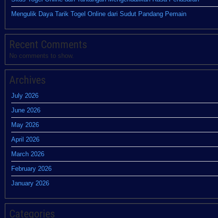
Mengulik Daya Tarik Togel Online dari Sudut Pandang Pemain
Recent Comments
No comments to show.
Archives
July 2026
June 2026
May 2026
April 2026
March 2026
February 2026
January 2026
Categories