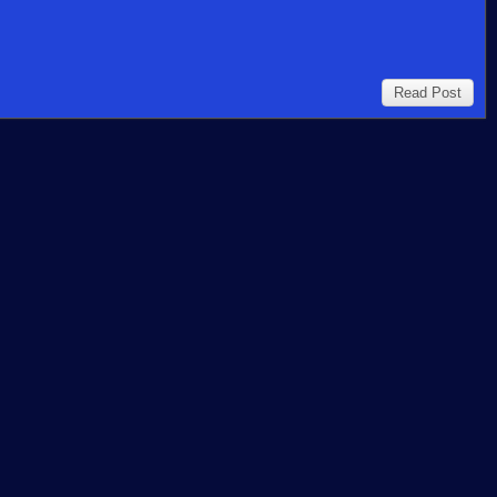
Read Post