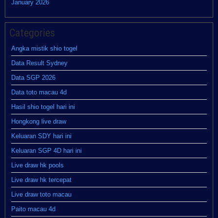
January 2026
Categories
Angka mistik shio togel
Data Result Sydney
Data SGP 2026
Data toto macau 4d
Hasil shio togel hari ini
Hongkong live draw
Keluaran SDY hari ini
Keluaran SGP 4D hari ini
Live draw hk pools
Live draw hk tercepat
Live draw toto macau
Paito macau 4d