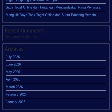
Situs Togel Online dan Tantangan Mengendalikan Rasa Penasaran
Mengulik Daya Tarik Togel Online dari Sudut Pandang Pemain
Recent Comments
No comments to show.
Archives
July 2026
June 2026
May 2026
April 2026
March 2026
February 2026
January 2026