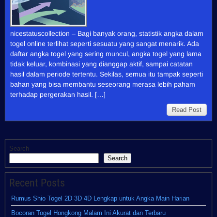
nicestatuscollection – Bagi banyak orang, statistik angka dalam
togel online terlihat seperti sesuatu yang sangat menarik. Ada
daftar angka togel yang sering muncul, angka togel yang lama
tidak keluar, kombinasi yang dianggap aktif, sampai catatan
hasil dalam periode tertentu. Sekilas, semua itu tampak seperti
bahan yang bisa membantu seseorang merasa lebih paham
terhadap pergerakan hasil. […]
Read Post
Search
Search
Recent Posts
Rumus Shio Togel 2D 3D 4D Lengkap untuk Angka Main Harian
Bocoran Togel Hongkong Malam Ini Akurat dan Terbaru