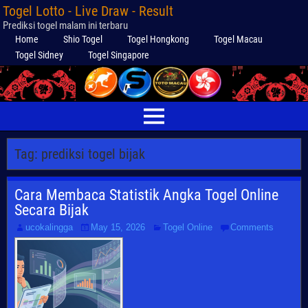
Togel Lotto - Live Draw - Result
Prediksi togel malam ini terbaru
Home
Shio Togel
Togel Hongkong
Togel Macau
Togel Sidney
Togel Singapore
Tag:
prediksi togel bijak
Cara Membaca Statistik Angka Togel Online
Secara Bijak
ucokalingga
May 15, 2026
Togel Online
Comments