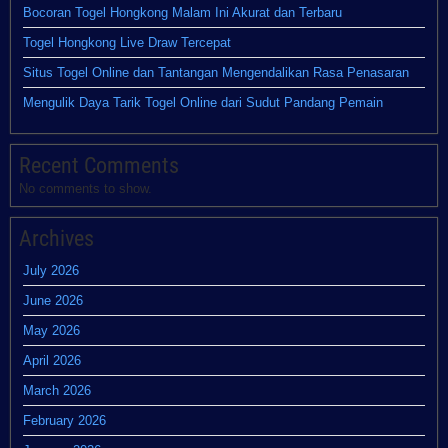
Bocoran Togel Hongkong Malam Ini Akurat dan Terbaru
Togel Hongkong Live Draw Tercepat
Situs Togel Online dan Tantangan Mengendalikan Rasa Penasaran
Mengulik Daya Tarik Togel Online dari Sudut Pandang Pemain
Recent Comments
No comments to show.
Archives
July 2026
June 2026
May 2026
April 2026
March 2026
February 2026