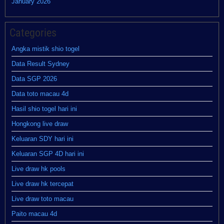
January 2026
Categories
Angka mistik shio togel
Data Result Sydney
Data SGP 2026
Data toto macau 4d
Hasil shio togel hari ini
Hongkong live draw
Keluaran SDY hari ini
Keluaran SGP 4D hari ini
Live draw hk pools
Live draw hk tercepat
Live draw toto macau
Paito macau 4d