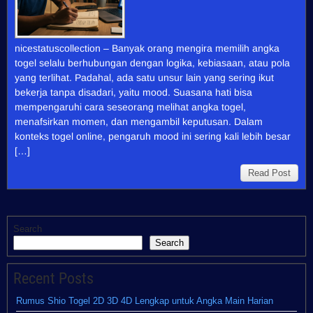
nicestatuscollection – Banyak orang mengira memilih angka
togel selalu berhubungan dengan logika, kebiasaan, atau pola
yang terlihat. Padahal, ada satu unsur lain yang sering ikut
bekerja tanpa disadari, yaitu mood. Suasana hati bisa
mempengaruhi cara seseorang melihat angka togel,
menafsirkan momen, dan mengambil keputusan. Dalam
konteks togel online, pengaruh mood ini sering kali lebih besar
[…]
Read Post
Search
Search
Recent Posts
Rumus Shio Togel 2D 3D 4D Lengkap untuk Angka Main Harian