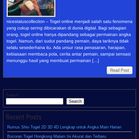
nicestatuscollection – Togel online menjadi salah satu fenomena
yang cukup sering dibicarakan di dunia digital. Bagi sebagian
orang, togel online hanya dipandang sebagai permainan angka
togel. Namun, dari sudut pandang pemain, daya tariknya tidak
selalu sesederhana itu. Ada unsur rasa penasaran, harapan,
kebiasaan membaca pola, cerita antar pemain, sampai sensasi
menunggu hasil yang membuat permainan […]
Read Post
Search
Search
Recent Posts
Rumus Shio Togel 2D 3D 4D Lengkap untuk Angka Main Harian
Bocoran Togel Hongkong Malam Ini Akurat dan Terbaru