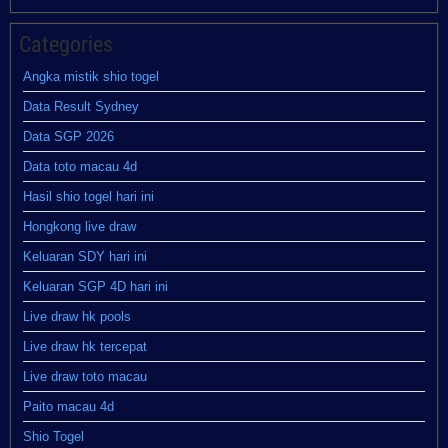
Categories
Angka mistik shio togel
Data Result Sydney
Data SGP 2026
Data toto macau 4d
Hasil shio togel hari ini
Hongkong live draw
Keluaran SDY hari ini
Keluaran SGP 4D hari ini
Live draw hk pools
Live draw hk tercepat
Live draw toto macau
Paito macau 4d
Shio Togel