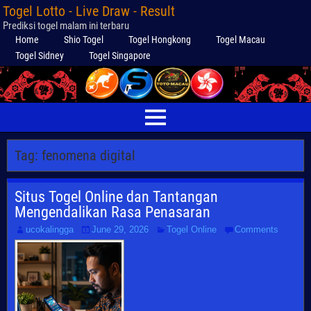
Togel Lotto - Live Draw - Result
Prediksi togel malam ini terbaru
Home
Shio Togel
Togel Hongkong
Togel Macau
Togel Sidney
Togel Singapore
Tag:
fenomena digital
Situs Togel Online dan Tantangan
Mengendalikan Rasa Penasaran
ucokalingga
June 29, 2026
Togel Online
Comments