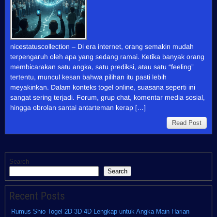
nicestatuscollection – Di era internet, orang semakin mudah
terpengaruh oleh apa yang sedang ramai. Ketika banyak orang
membicarakan satu angka, satu prediksi, atau satu “feeling”
tertentu, muncul kesan bahwa pilihan itu pasti lebih
meyakinkan. Dalam konteks togel online, suasana seperti ini
sangat sering terjadi. Forum, grup chat, komentar media sosial,
hingga obrolan santai antarteman kerap […]
Read Post
Search
Search
Recent Posts
Rumus Shio Togel 2D 3D 4D Lengkap untuk Angka Main Harian