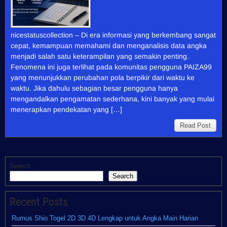
nicestatuscollection – Di era informasi yang berkembang sangat
cepat, kemampuan memahami dan menganalisis data angka
menjadi salah satu keterampilan yang semakin penting.
Fenomena ini juga terlihat pada komunitas pengguna PAIZA99
yang menunjukkan perubahan pola berpikir dari waktu ke
waktu. Jika dahulu sebagian besar pengguna hanya
mengandalkan pengamatan sederhana, kini banyak yang mulai
menerapkan pendekatan yang […]
Read Post
Search
Search
Recent Posts
Rumus Shio Togel 2D 3D 4D Lengkap untuk Angka Main Harian