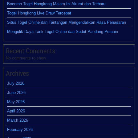
Bocoran Togel Hongkong Malam Ini Akurat dan Terbaru
Togel Hongkong Live Draw Tercepat
Situs Togel Online dan Tantangan Mengendalikan Rasa Penasaran
Mengulik Daya Tarik Togel Online dari Sudut Pandang Pemain
Recent Comments
No comments to show.
Archives
July 2026
June 2026
May 2026
April 2026
March 2026
February 2026