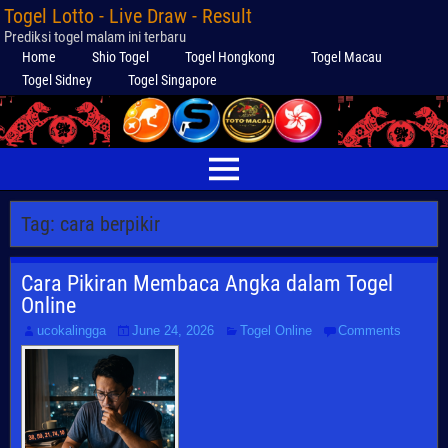
Togel Lotto - Live Draw - Result
Prediksi togel malam ini terbaru
Home
Shio Togel
Togel Hongkong
Togel Macau
Togel Sidney
Togel Singapore
Tag:
cara berpikir
Cara Pikiran Membaca Angka dalam Togel
Online
ucokalingga
June 24, 2026
Togel Online
Comments