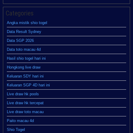
Categories
Angka mistik shio togel
Data Result Sydney
Data SGP 2026
Data toto macau 4d
Hasil shio togel hari ini
Hongkong live draw
Keluaran SDY hari ini
Keluaran SGP 4D hari ini
Live draw hk pools
Live draw hk tercepat
Live draw toto macau
Paito macau 4d
Shio Togel