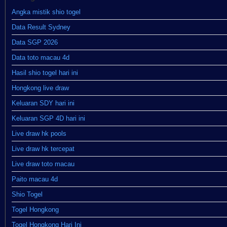
Angka mistik shio togel
Data Result Sydney
Data SGP 2026
Data toto macau 4d
Hasil shio togel hari ini
Hongkong live draw
Keluaran SDY hari ini
Keluaran SGP 4D hari ini
Live draw hk pools
Live draw hk tercepat
Live draw toto macau
Paito macau 4d
Shio Togel
Togel Hongkong
Togel Hongkong Hari Ini