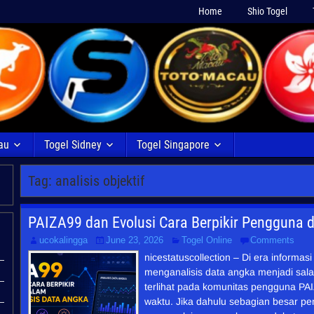
Home
Shio Togel
au
Togel Sidney
Togel Singapore
Tag:
analisis objektif
PAIZA99 dan Evolusi Cara Berpikir Pengguna 
ucokalingga
June 23, 2026
Togel Online
Comments
nicestatuscollection – Di era infor
menganalisis data angka menjadi sala
terlihat pada komunitas pengguna PA
waktu. Jika dahulu sebagian besar 