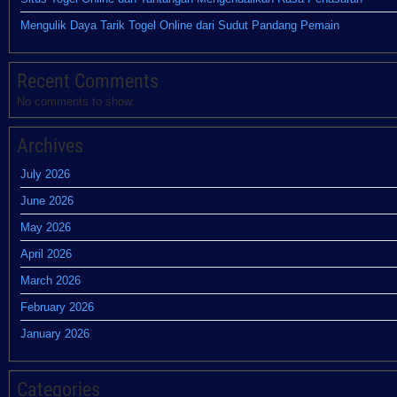
Mengulik Daya Tarik Togel Online dari Sudut Pandang Pemain
Recent Comments
No comments to show.
Archives
July 2026
June 2026
May 2026
April 2026
March 2026
February 2026
January 2026
Categories