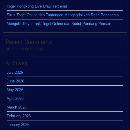
Togel Hongkong Live Draw Tercepat
Situs Togel Online dan Tantangan Mengendalikan Rasa Penasaran
Mengulik Daya Tarik Togel Online dari Sudut Pandang Pemain
Recent Comments
No comments to show.
Archives
July 2026
June 2026
May 2026
April 2026
March 2026
February 2026
January 2026